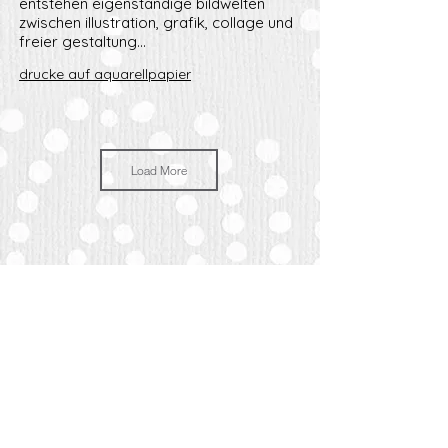
entstehen eigenständige bildwelten
zwischen illustration, grafik, collage und
freier gestaltung...
drucke auf aquarellpapier
Load More
FAQ
AGB
Datenschutz
Cookies
Impressum