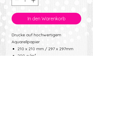
In den Warenkorb
Drucke auf hochwertigem
Aquarellpapier
210 x 210 mm / 297 x 297mm
200 g/m²
feinkörnig
Oberfläche mit Struktur
OHNE Passepartout und
Bilderrahmen
VERSANDINFO
iviART ist bemüht, schnellstmöglich
zu versenden, allerdings ist zu
beachten, dass erst auf Bestellung