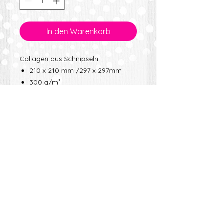
In den Warenkorb
Collagen aus Schnipseln
210 x 210 mm /297 x 297mm
300 g/m²
feinkörnig
Oberfläche mit Struktur
OHNE Passepartout und
Bilderrahmen
VERSANDINFO
iviART ist bemüht, schnellstmöglich
zu versenden, allerdings ist zu
beachten, dass erst auf Bestellung
produziert wird. Daher kann es zu