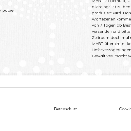
iviART ist bemüht, 
allerdings ist zu be
llpapier
produziert wird. Da
Wartezeiten kommen.
von 7 Tagen ab Best
versenden und bittet
Zeitraum doch mal ü
iviART übernimmt ke
Lieferverzögerungen
Gewalt verursacht w
B
Datenschutz
Cooki