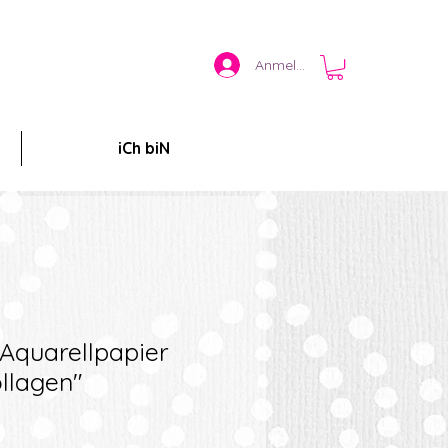
Anmelden
iCh biN
Aquarellpapier
llagen"