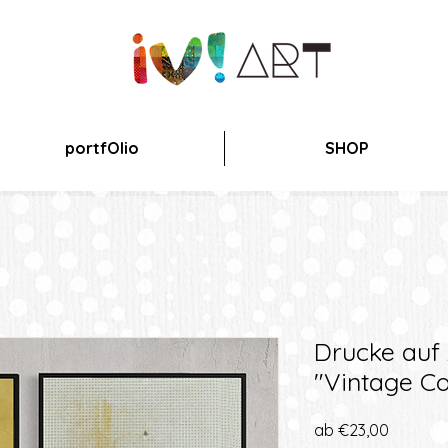
portfOlio
SHOP
Drucke auf 
"Vintage Co
Sale-
ab
€23,00