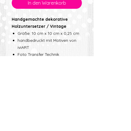
In den Warenkorb
Handgemachte dekorative
Holzuntersetzer / Vintage
Größe: 10 cm x 10 cm x 0,25 cm
handbedruckt mit Motiven von
iviART
Foto Transfer Technik
wasserabweisende Oberfläche
(Bienenwachs Versiegelung)
PRODUKTINFO
Handgemachte, dekorative
VERSANDINFO
Holzuntersetzer mit
künstlerischen Motiven
iviART ist bemüht, schnellstmöglich
Die handbedruckten Vintage-
zu versenden, allerdings ist zu
Holzuntersetzer mit Motiven von
beachten, dass erst auf Bestellung
iviART erzählen kleine Geschichte